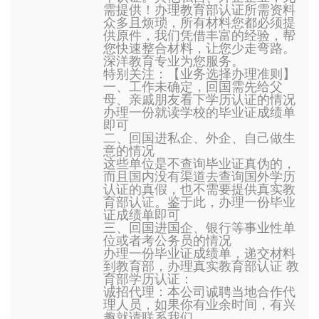
需提供！办理教育部认证所需资料
众多且烦琐，所有材料您都必须提
供原件，我们凭借丰富的经验，帮
您快速整合材料，让您少走弯路。
深洋教育专业为您服务。
特别关注：【业务选择办理准则】
一、工作未确定，回国需先给父
母、亲戚朋友看下学历认证的情况
办理一份就读学校的毕业证成绩单
即可
二、回国进私企、外企、自己做生
意的情况
这些单位是不查询毕业证真伪的，
而且国内没有渠道去查询国外学历
认证的真假，也不需要提供真实教
育部认证。鉴于此，办理一份毕业
证成绩单即可
三、回国进国企、银行等事业性单
位或者考公务员的情况
办理一份毕业证成绩单，递交材料
到教育部，办理真实教育部认证 教
育部学历认证：
诚招代理：本公司诚聘当地合作代
理人员，如果你有业余时间，有兴
趣就请联系我们。