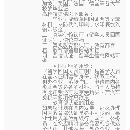
加坡、美国、法国、德国等各大学
校的毕业证。
高精端提供以下服务：
一：毕业证成绩单回国证明等全套
材料，从防伪到印刷，水印底纹到
钢印烫金，
二：真实使馆认证（留学人员回国
证明），使馆存档
三：真实教育部认证，教育部存
档，教育部留服网站可查
四：留信认证，留学生信息网站可
查
一：回国证明的用途：
《留学回国人员证明》是留学人员
在国内证明留学身份、联系工作、
创办企业、落转户口、申请国内各
类基金等必备的材料。留学人员持
有此证明还可以享受购买国产汽车
免税等多项优惠政策。
二：教育部认证的用途：
如果您计划在国内发展，那么办理
国内教育部认证是必不可少的。事
业性用人单位如银行，国企，公务
员，在您应聘时都会需要您提供这
个认证。其他私营、外企企业，无