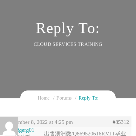
Reply To:
CLOUD SERVICES TRAINING
Home
Forums
Reply To:
December 8, 2022 at 4:25 pm
#85312
ergerfgerg01
出售澳洲微/Q869520616RMIT毕业
Participant