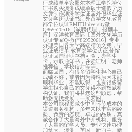
证成绩单皇家墨尔本理工学院学位
证书购买澳洲成绩单硕士造假学历
文凭制作澳洲学位证国外假毕业证
文凭学历认证书海外留学文凭教育
部学位认证RMITUniversity微
Q869520616【诚聘代理，报酬丰
厚】深洋教育国际【国外文凭学历
认证专家Q/微信869520616】专业
办理美国各大学高端精仿文凭，毕
业证成绩单.教育部学位认证.使馆
认证回国证明存档可查，办学生
卡，录取通知书，在读证明，老师
推荐信，学校信封等等。。
面临回国，有很多留学生担心自己
成绩不好，或者因为特殊原因未能
顺利毕业，不能取得。也有很多留
学生担心自己的文凭得不到权威机
构认证。我们将替您这些顾虑，帮
助您无忧发展，一展宏图。
本公司能程度减少中间环节成本的
渠道服务机构，多年来以丰富的经
验、负责的态度、卓越的品质，真
诚合作了大量海外中介机构、服务
了大量的留学人员。专业快速办理
加拿大、澳洲、英国、新西兰、新