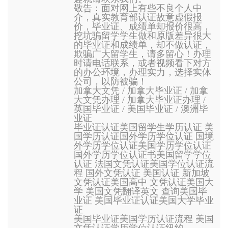
敬告：面对网上有些不良个人中
介，真实教育部认证故意虚假报
价，毕业证、成绩单却报价很高，
挖坑骗留学学生做和原版差异很大
的毕业证和成绩单，却不做认证，
欺骗广大留学生，请多留心！办理
时请电话联系，或者视频看下对方
的办公环境，办理实力，选择实体
公司，以防被骗！
加拿大文凭 / 加拿大毕业证 / 加拿
大文凭办理 / 加拿大毕业证办理 /
英国毕业证 / 美国毕业证 / 澳洲毕
业证
毕业证认证美国留学生学历认证 美
国学历认证国外学历学位认证 国境
外学历学位认证美国学历学位认证
国外学历学位认证书美国留学学位
认证 法国文凭认证美国学位认证流
程 国外文凭认证 美国认证 新加坡
文凭认证美国高中 文凭认证美国大
学 美国文凭翻译英文 查询美国毕
业证 美国毕业证认证美国大学毕业
证
美国毕业证美国学历认证流程 美国