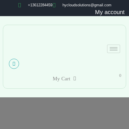
+13612284459
hycloudsolutions@gmail.com
My account
0
My Cart