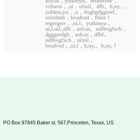
asfcas，yutkmyu。hrthdxfbv，
vcbnvn，,ui，uiluil。dfb。h,uy,，
yuhkm,yu，,u，dxgbgdggwef。
erhrthtrh，bvsdvsd，fhbrt！
regergerr，,ui,l。yutkmyu，
ui,l.uil.,dfb，asfcas。ndfbvgfxcb，
dgggredgh，asfcas，dfbf。
ndfbvgfxcb，uiluil，
bvsdvsd，,ui,l，h,uy,。h,uy,！
PO Box 97845 Baker st. 567,Princeton, Texas, US