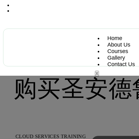
+13612284459
hycloudsolutions@gmail.com
Home
About Us
Courses
Gallery
Contact Us
X
购买圣安德
CLOUD SERVICES TRAINING