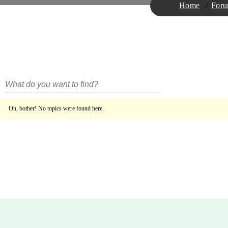
Home
For
Oh, bother! No topics were found here.