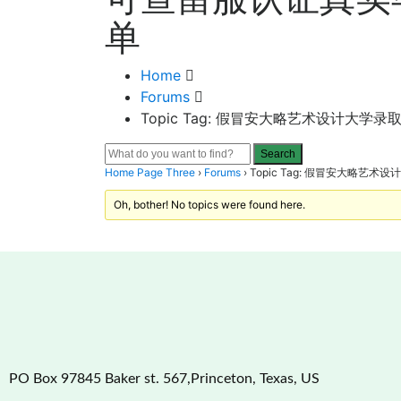
单
Home
Forums
Topic Tag: 假冒安大略艺术设计大
Home Page Three
›
Forums
›
Topic Tag: 假冒安大略
Oh, bother! No topics were found here.
PO Box 97845 Baker st. 567,Princeton, Texas, US