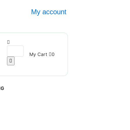
My account
My Cart
0
NG